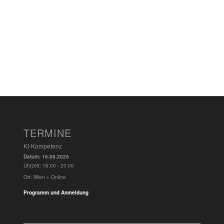
TERMINE
KI-Kompetenz
Datum:
16.09.2026
Uhrzeit:
16:00 - 20:00
Ort:
Wien + Online
Programm und Anmeldung