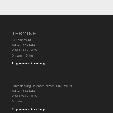
TERMINE
KI-Kompetenz
Datum:
16.09.2026
Uhrzeit:
16:00 - 20:00
Ort:
Wien + Online
Programm und Anmeldung
Jahrestagung Datenschutzrecht 2026 WIEN
Datum:
12.10.2026
Uhrzeit:
09:00 - 16:30
Ort:
Wien
Programm und Anmeldung