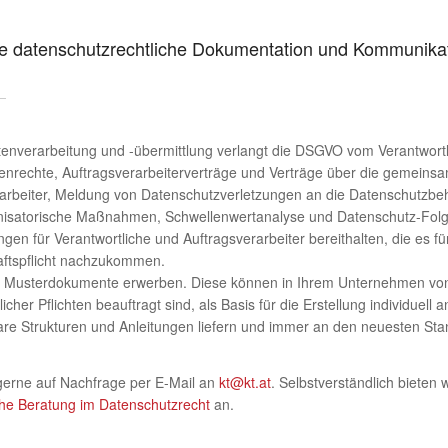
 die datenschutzrechtliche Dokumentation und Kommunika
atenverarbeitung und -übermittlung verlangt die DSGVO vom Verantwortl
enrechte, Auftragsverarbeiterverträge und Verträge über die gemeinsam
verarbeiter, Meldung von Datenschutzverletzungen an die Datenschutzb
anisatorische Maßnahmen, Schwellenwertanalyse und Datenschutz-Folg
 für Verantwortliche und Auftragsverarbeiter bereithalten, die es fü
aftspflicht nachzukommen.
te Musterdokumente erwerben. Diese können in Ihrem Unternehmen von
tlicher Pflichten beauftragt sind, als Basis für die Erstellung individ
e klare Strukturen und Anleitungen liefern und immer an den neuesten 
gerne auf Nachfrage per E-Mail an
kt@kt.at
. Selbstverständlich bieten
che Beratung im Datenschutzrecht
an.