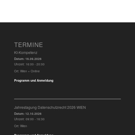
TERMINE
KI-Kompetenz
Datum:
16.09.2026
Uhrzeit:
16:00 - 20:00
Ort:
Wien + Online
Programm und Anmeldung
Jahrestagung Datenschutzrecht 2026 WIEN
Datum:
12.10.2026
Uhrzeit:
09:00 - 16:30
Ort:
Wien