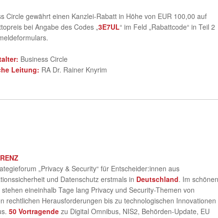
s Circle gewährt einen Kanzlei-Rabatt in Höhe von EUR 100,00 auf
topreis bei Angabe des Codes „
3E7UL
“ im Feld „Rabattcode“ in Teil 2
meldeformulars.
talter:
Business Circle
che Leitung:
RA Dr. Rainer Knyrim
ERENZ
ategieforum „Privacy & Security“ für Entscheider:innen aus
tionssicherheit und Datenschutz erstmals in
Deutschland
. Im schöne
stehen eineinhalb Tage lang Privacy und Security-Themen von
en rechtlichen Herausforderungen bis zu technologischen Innovationen
us.
50 Vortragende
zu Digital Omnibus, NIS2, Behörden-Update, EU