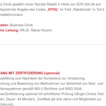
s Circle gewährt einen Kanzlei-Rabatt in Höhe von EUR 300,00 auf
topreis bei Angabe des Codes „
3VY0L
“ im Feld „Rabattcode“ in Teil 2
meldeformulars.
talter:
Business Circle
che Leitung:
RA Dr. Rainer Knyrim
NG MIT ZERTIFIZIERUNG (optional)
usbildung zum Nachweis der Kompetenz zur Umsetzung,
chung und Bewertung von Maßnahmen zur Sicherheit von Netz- und
ationssystemen gemäß NIS-2-Richtlinie und NISG 2026.
ss/Zertifizierung optional mit schriftlicher Prüfung (Single-Choice-Test,
en, Dauer: 45 Minuten). Zertifikat gilt drei Jahre (mit Möglichkeit zur
fizierung).