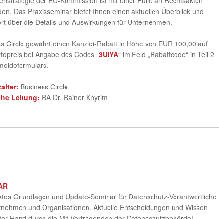
enstrategie der EU-Kommission ist mit einer Fülle an Rechtsakten
en. Das Praxisseminar bietet Ihnen einen aktuellen Überblick und
ert über die Details und Auswirkungen für Unternehmen.
s Circle gewährt einen Kanzlei-Rabatt in Höhe von EUR 100,00 auf
topreis bei Angabe des Codes „
3UIYA
“ im Feld „Rabattcode“ in Teil 2
meldeformulars.
talter:
Business Circle
che Leitung:
RA Dr. Rainer Knyrim
AR
tes Grundlagen und Update-Seminar für Datenschutz-Verantwortliche
ernehmen und Organisationen. Aktuelle Entscheidungen und Wissen
ter Hand durch die Mit-Vortragenden der Datenschutzbehörde!