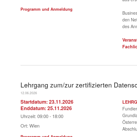
Programm und Anmeldung
Busines
den Net
des An
Verans
Fachli
Lehrgang zum/zur zertifizierten Datens
12.06.2026
Startdatum:
23.11.2026
LEHR
Enddatum:
25.11.2026
Fundier
Grundla
Uhrzeit:
09:00 - 18:00
Österre
Ort:
Wien
Abschlu
Programm und Anmeldung