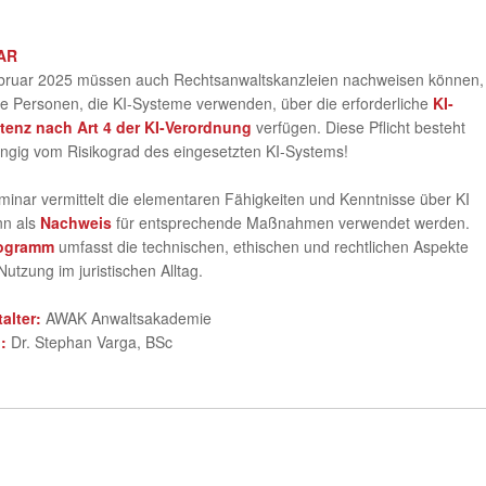
AR
ebruar 2025 müssen auch Rechtsanwaltskanzleien nachweisen können,
le Personen, die KI-Systeme verwenden, über die erforderliche
KI-
enz nach Art 4 der KI-Verordnung
verfügen. Diese Pflicht besteht
ngig vom Risikograd des eingesetzten KI-Systems!
inar vermittelt die elementaren Fähigkeiten und Kenntnisse über KI
nn als
Nachweis
für entsprechende Maßnahmen verwendet werden.
ogramm
umfasst die technischen, ethischen und rechtlichen Aspekte
Nutzung im juristischen Alltag.
talter:
AWAK Anwaltsakademie
g:
Dr. Stephan Varga, BSc