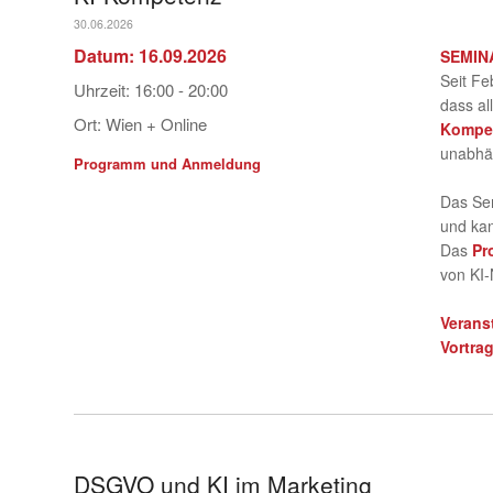
30.06.2026
Datum:
16.09.2026
SEMIN
Seit F
Uhrzeit:
16:00 - 20:00
dass al
Ort:
Wien + Online
Kompet
unabhä
Programm und Anmeldung
Das Sem
und ka
Das
Pr
von KI-
Verans
Vortra
DSGVO und KI im Marketing