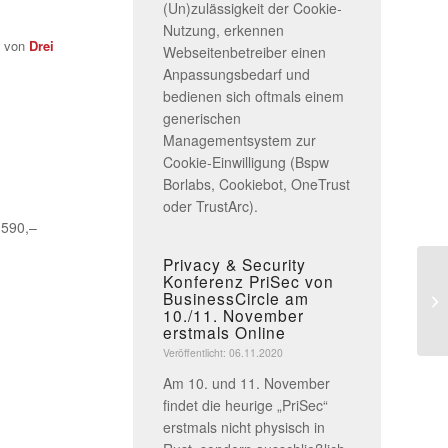
(Un)zulässigkeit der Cookie-
Nutzung, erkennen
e von
Drei
Webseitenbetreiber einen
Anpassungsbedarf und
bedienen sich oftmals einem
generischen
Managementsystem zur
Cookie-Einwilligung (Bspw
Borlabs, Cookiebot, OneTrust
oder TrustArc).
 590,–
Privacy & Security
Konferenz PriSec von
Co
BusinessCircle am
Br
10./11. November
erstmals Online
Veröffentlicht: 06.11.2020
Am 10. und 11. November
findet die heurige „PriSec“
erstmals nicht physisch in