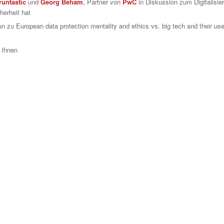
runtastic
und
Georg Beham
, Partner von
PwC
in Diskussion zum Digitalisie
herheit hat
n zu European data protection mentality and ethics vs. big tech and their us
 Ihnen