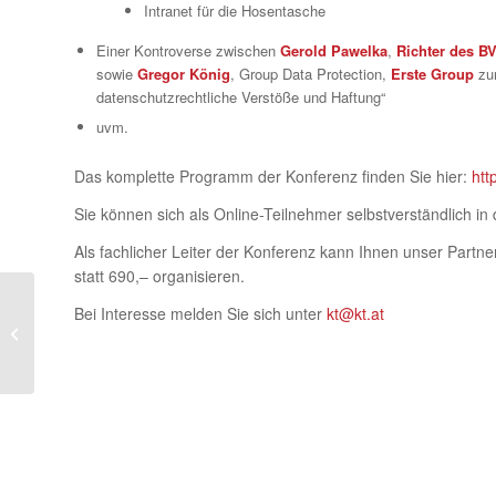
Intranet für die Hosentasche
Einer Kontroverse zwischen
Gerold Pawelka
,
Richter des 
sowie
Gregor König
, Group Data Protection,
Erste Group
zum
datenschutzrechtliche Verstöße und Haftung“
uvm.
Das komplette Programm der Konferenz finden Sie hier:
htt
Sie können sich als Online-Teilnehmer selbstverständlich in
Als fachlicher Leiter der Konferenz kann Ihnen unser Partn
statt 690,– organisieren.
24. / 26. Nov. 2020 –
Bei Interesse melden Sie sich unter
kt@kt.at
Manz Jahrestagung
Datenschutzrecht 2020
– Webinar