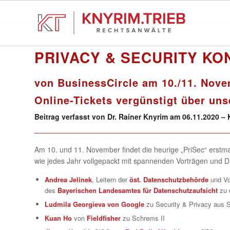
PRIVACY & SECURITY KO
von BusinessCircle am 10./11. Nove
Online-Tickets vergünstigt über uns
Beitrag verfasst von Dr. Rainer Knyrim am 06.11.2020 
Am 10. und 11. November findet die heurige „PriSec“ erstmal
wie jedes Jahr vollgepackt mit spannenden Vorträgen und D
Andrea Jelinek
, Leitern der
öst. Datenschutzbehörde
und Vo
des
Bayerischen Landesamtes für Datenschutzaufsicht
zu 
Ludmila Georgieva von Google
zu Security & Privacy aus S
Kuan Ho
von
Fieldfisher
zu Schrems II