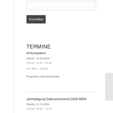
TERMINE
KI-Kompetenz
Datum:
16.09.2026
Uhrzeit:
16:00 - 20:00
Ort:
Wien + Online
Programm und Anmeldung
Pr
Un
Jahrestagung Datenschutzrecht 2026 WIEN
Datum:
12.10.2026
Uhrzeit:
09:00 - 16:30