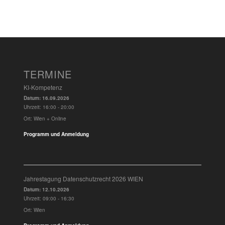
TERMINE
KI-Kompetenz
Datum:
16.09.2026
Uhrzeit:
16:00 - 20:00
Ort:
Wien + Online
Programm und Anmeldung
Jahrestagung Datenschutzrecht 2026 WIEN
Datum:
12.10.2026
Uhrzeit:
09:00 - 16:30
Ort:
Wien