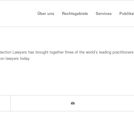
Über uns
Rechtsgebiete
Services
Publika
ction Lawyers has brought together three of the world’s leading practitioners
ion lawyers today.