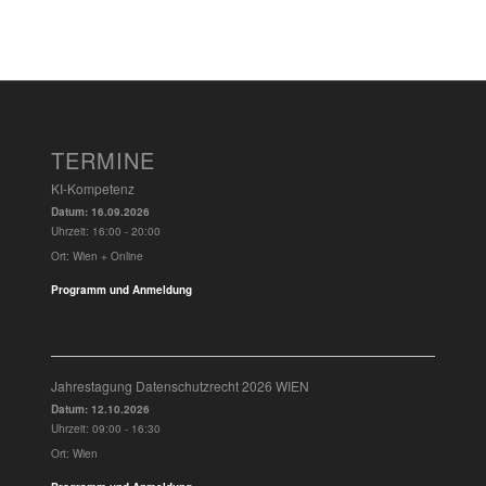
TERMINE
KI-Kompetenz
Datum:
16.09.2026
Uhrzeit:
16:00 - 20:00
Ort:
Wien + Online
Programm und Anmeldung
Jahrestagung Datenschutzrecht 2026 WIEN
Datum:
12.10.2026
Uhrzeit:
09:00 - 16:30
Ort:
Wien