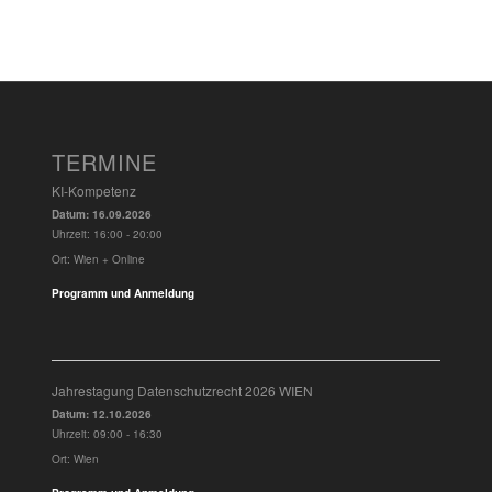
TERMINE
KI-Kompetenz
Datum:
16.09.2026
Uhrzeit:
16:00 - 20:00
Ort:
Wien + Online
Programm und Anmeldung
Jahrestagung Datenschutzrecht 2026 WIEN
Datum:
12.10.2026
Uhrzeit:
09:00 - 16:30
Ort:
Wien