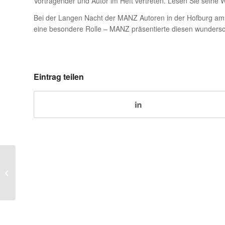
Vortragender und Autor im Heft vertreten. Lesen Sie seine 
Bei der Langen Nacht der MANZ Autoren in der Hofburg am
eine besondere Rolle – MANZ präsentierte diesen wunder
Eintrag teilen
DSGVO-Strafen vor dem
Bundesverwaltungsgericht