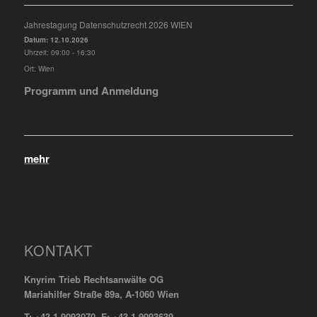
Jahrestagung Datenschutzrecht 2026 WIEN
Datum:
12.10.2026
Uhrzeit:
09:00 - 16:30
Ort:
Wien
Programm und Anmeldung
mehr
KONTAKT
Knyrim Trieb Rechtsanwälte OG
Mariahilfer Straße 89a, A-1060 Wien
T: +43 1 9093070 F: +43 1 9093639