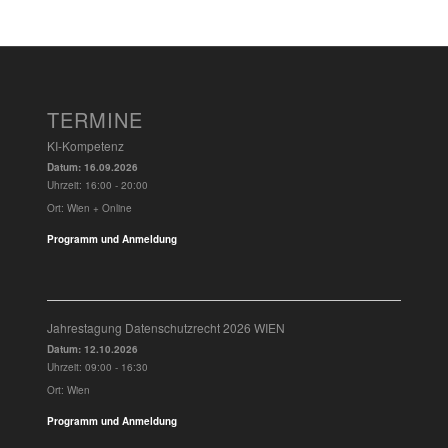
TERMINE
KI-Kompetenz
Datum:
16.09.2026
Uhrzeit:
16:00 - 20:00
Ort:
Wien + Online
Programm und Anmeldung
Jahrestagung Datenschutzrecht 2026 WIEN
Datum:
12.10.2026
Uhrzeit:
09:00 - 16:30
Ort:
Wien
Programm und Anmeldung