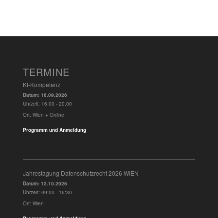
TERMINE
KI-Kompetenz
Datum:
16.09.2026
Uhrzeit:
16:00 - 20:00
Ort:
Wien + Online
Programm und Anmeldung
Jahrestagung Datenschutzrecht 2026 WIEN
Datum:
12.10.2026
Uhrzeit:
09:00 - 16:30
Ort:
Wien