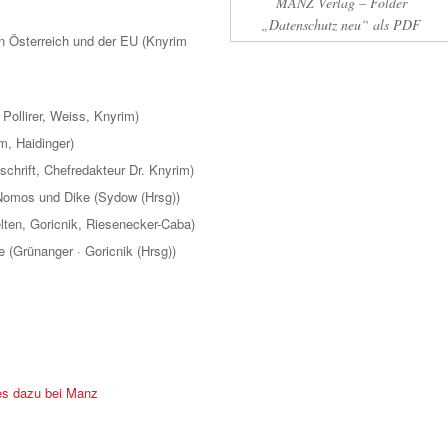
MANZ Verlag – Folder
„Datenschutz neu“ als PDF
n Österreich und der EU (Knyrim
Pollirer, Weiss, Knyrim)
m, Haidinger)
schrift, Chefredakteur Dr. Knyrim)
Nomos und Dike (Sydow (Hrsg))
lten, Goricnik, Riesenecker-Caba)
e (Grünanger · Goricnik (Hrsg))
es dazu bei Manz