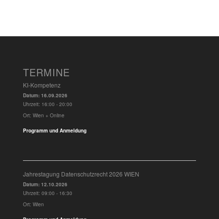
TERMINE
KI-Kompetenz
Datum:
16.09.2026
Uhrzeit:
16:00 - 20:00
Ort:
Wien + Online
Programm und Anmeldung
Jahrestagung Datenschutzrecht 2026 WIEN
Datum:
12.10.2026
Uhrzeit:
09:00 - 16:30
Ort:
Wien